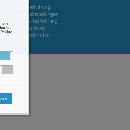
Impressum
Datenschutzerklärung
Datenschutzeinstellungen
Barrierefreiheitserklärung
chern
Widerrufsbelehrung
hbares
 Rechte
Bestellung widerrufen
ies“.
Aktiv
Inaktiv
Inaktiv
ssen