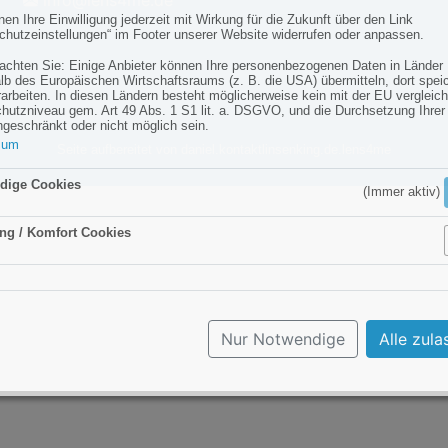
info@lens4me.de
en Ihre Einwilligung jederzeit mit Wirkung für die Zukunft über den Link
chutzeinstellungen“ im Footer unserer Website widerrufen oder anpassen.
eachten Sie: Einige Anbieter können Ihre personenbezogenen Daten in Länder
lb des Europäischen Wirtschaftsraums (z. B. die USA) übermitteln, dort spei
rarbeiten. In diesen Ländern besteht möglicherweise kein mit der EU vergleic
hutzniveau gem. Art 49 Abs. 1 S1 lit. a. DSGVO, und die Durchsetzung Ihrer
ngeschränkt oder nicht möglich sein.
sum
Seite aufbereitet von daniel.kontaktlinsenking.de.lens4me
 Informationen finden Sie in unserer
Datenschutzerklärung
im Abschnitt „Cook
dige Cookies
(Immer aktiv)
ng / Komfort Cookies
Aktiv
Nur Notwendige
Alle zula