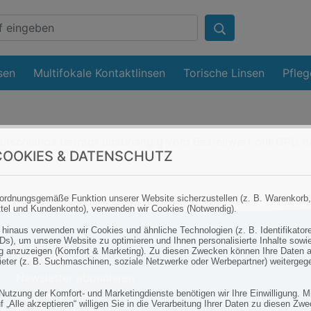
sen
Multifokale Kontaktlinsen
Torische Linsen
Pfleg
utschlands beträgt unabhängig vom Bestellwert mit DPD 
OOKIES & DATENSCHUTZ
ordnungsgemäße Funktion unserer Website sicherzustellen (z. B. Warenkorb,
tel und Kundenkonto), verwenden wir Cookies (Notwendig).
 hinaus verwenden wir Cookies und ähnliche Technologien (z. B. Identifikator
Ds), um unsere Website zu optimieren und Ihnen personalisierte Inhalte sowi
 anzuzeigen (Komfort & Marketing). Zu diesen Zwecken können Ihre Daten 
Kontakt
bieter (z. B. Suchmaschinen, soziale Netzwerke oder Werbepartner) weitergeg
Newsletter abonnieren
Kontaktformular
 Nutzung der Komfort- und Marketingdienste benötigen wir Ihre Einwilligung. M
f „Alle akzeptieren“ willigen Sie in die Verarbeitung Ihrer Daten zu diesen Zw