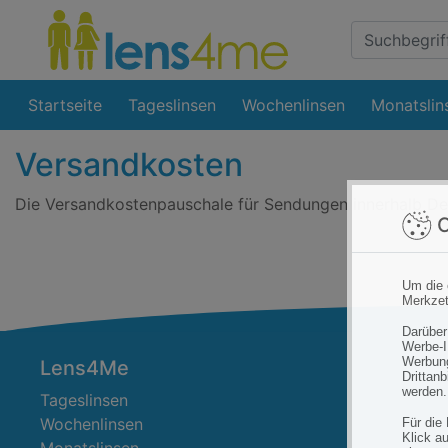
Suche
Eingabefeld
Startseite
Tageslinsen
Wochenlinsen
Monatslin
Versandkosten
Die Versandkostenpauschale für Sendungen innerhalb De
C
Um die 
Merkzet
Darüber
Werbe-I
Werbung
Lens4Me
Drittan
werden.
Tageslinsen
Wochenlinsen
Für die
Klick au