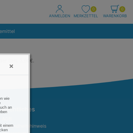
0
0
ANMELDEN
MERKZETTEL
WARENKORB
emittel
oder DHL 3,90€.
×
en wie
e
auch an
Rechtliches
eben
AGB
Gesundheitshinweis
it einem
ecken