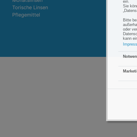
Monatslinsen
ein.
Sie könn
Torische Linsen
„Datens
Pflegemittel
Bitte b
außerha
oder ve
Datensc
kann ei
Impres
Weitere
Notwen
Marketi