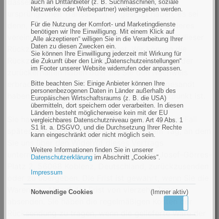
dasselbe Zahlungsmittel, das Sie bei der
auch an Drittanbieter (z. B. Suchmaschinen, soziale
Netzwerke oder Werbepartner) weitergegeben werden.
ursprünglichen Transaktion eingesetzt haben, es sei
denn, mit Ihnen wurde ausdrücklich etwas anderes
Für die Nutzung der Komfort- und Marketingdienste
benötigen wir Ihre Einwilligung. Mit einem Klick auf
vereinbart; in keinem Fall werden Ihnen wegen dieser
„Alle akzeptieren“ willigen Sie in die Verarbeitung Ihrer
Daten zu diesen Zwecken ein.
Rückzahlung Entgelte berechnet. Wir können die
Sie können Ihre Einwilligung jederzeit mit Wirkung für
Rückzahlung verweigern, bis wir die Waren wieder
die Zukunft über den Link „Datenschutzeinstellungen“
im Footer unserer Website widerrufen oder anpassen.
zurückerhalten haben oder bis Sie den Nachweis
erbracht haben, dass Sie die Waren zurückgesandt
Bitte beachten Sie: Einige Anbieter können Ihre
personenbezogenen Daten in Länder außerhalb des
haben, je nachdem, welches der frühere Zeitpunkt ist.
Europäischen Wirtschaftsraums (z. B. die USA)
übermitteln, dort speichern oder verarbeiten. In diesen
Ländern besteht möglicherweise kein mit der EU
Sie haben die Waren unverzüglich und in jedem Fall
vergleichbares Datenschutzniveau gem. Art 49 Abs. 1
S1 lit. a. DSGVO, und die Durchsetzung Ihrer Rechte
spätestens binnen vierzehn Tagen ab dem Tag, an dem
kann eingeschränkt oder nicht möglich sein.
Sie uns über den Widerruf dieses Vertrags
Weitere Informationen finden Sie in unserer
unterrichten, an KPV GmbH, lens4me.de, Josef-Görres-
Datenschutzerklärung
im Abschnitt „Cookies“.
Platz 2, 56068 Koblenz, Deutschland, zurückzusenden
Impressum
oder zu übergeben. Die Frist ist gewahrt, wenn Sie die
Waren vor Ablauf der Frist von vierzehn Tagen
Notwendige Cookies
(Immer aktiv)
absenden. Sie haben die regelmäßigen Kosten der
Aktiv
Inaktiv
Rücksendung zu tragen, wenn die gelieferte Ware der