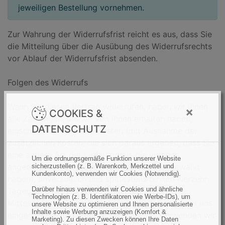
jeweiligen Bestellung vornehmen.
Zur Wahrung der Widerrufsfrist reicht es aus, dass Sie
die Mitteilung über die Ausübung des Widerrufsrechts
vor Ablauf der Widerrufsfrist absenden.
Folgen des Widerrufs
Wenn Sie diesen Vertrag widerrufen, haben wir Ihnen
×
COOKIES &
alle Zahlungen, die wir von Ihnen erhalten haben,
DATENSCHUTZ
einschließlich der Lieferkosten (mit Ausnahme der
zusätzlichen Kosten, die sich daraus ergeben, dass Sie
eine andere Art der Lieferung als die von uns
Um die ordnungsgemäße Funktion unserer Website
angebotene, günstigste Standardlieferung gewählt
sicherzustellen (z. B. Warenkorb, Merkzettel und
Kundenkonto), verwenden wir Cookies (Notwendig).
haben), unverzüglich und spätestens binnen vierzehn
Darüber hinaus verwenden wir Cookies und ähnliche
Tagen ab dem Tag zurückzuzahlen, an dem die
Technologien (z. B. Identifikatoren wie Werbe-IDs), um
Mitteilung über Ihren Widerruf dieses Vertrags bei uns
unsere Website zu optimieren und Ihnen personalisierte
Inhalte sowie Werbung anzuzeigen (Komfort &
eingegangen ist. Für diese Rückzahlung verwenden wir
Marketing). Zu diesen Zwecken können Ihre Daten