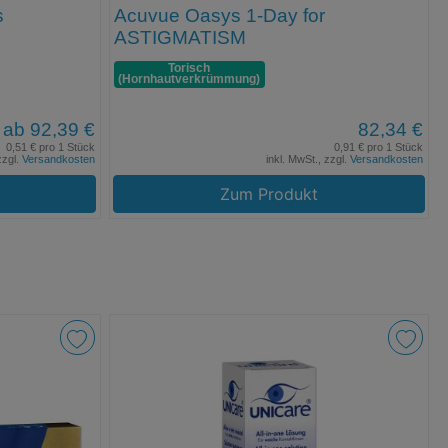
s
Acuvue Oasys 1-Day for
ASTIGMATISM
Torisch
(Hornhaut­verkrümmung)
ab 92,39 €
82,34 €
0,51 € pro 1 Stück
0,91 € pro 1 Stück
zzgl.
Versandkosten
inkl. MwSt., zzgl.
Versandkosten
Zum Produkt