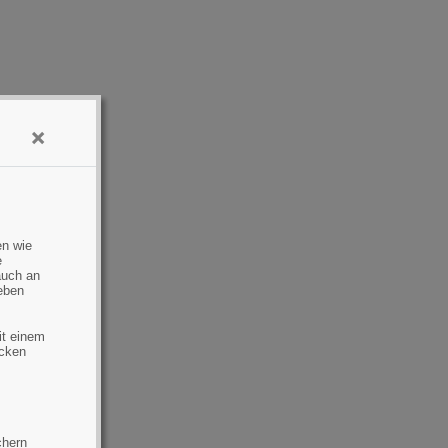
×
en wie
e
auch an
eben
it einem
ecken
chern