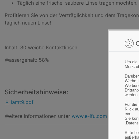
Täglich eine frische, saubere Linse tragen möchten.
Profitieren Sie von der Verträglichkeit und dem Tragekom
täglich neuen Linse!
C
Inhalt: 30 weiche Kontaktlinsen
Wassergehalt: 58%
Um die 
Merkzet
Darüber
Werbe-I
Werbung
Drittan
Sicherheitshinweise:
werden.
lamt9.pdf
Für die
Klick au
ein.
Weitere Informationen unter
www.e-ifu.com
Sie könn
„Datens
Bitte b
außerha