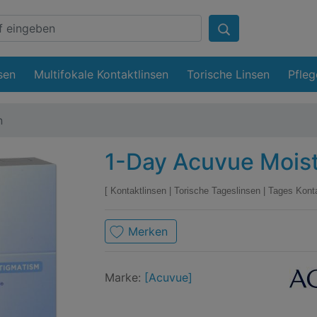
sen
Multifokale Kontaktlinsen
Torische Linsen
Pfleg
n
1-Day Acuvue Moist 
Kontaktlinsen
|
Torische Tageslinsen
|
Tages Kont
Merken
Mark
Acuv
Marke:
[Acuvue]