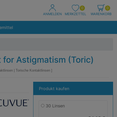
0
0
ANMELDEN
MERKZETTEL
WARENKORB
emittel
for Astigmatism (Toric)
aktlinsen
|
Torische Kontaktlinsen
Produkt kaufen
e
ue
30 Linsen