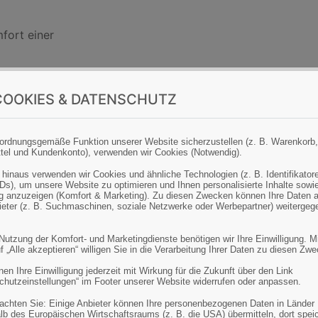
fort einer
OOKIES & DATENSCHUTZ
ordnungsgemäße Funktion unserer Website sicherzustellen (z. B. Warenkorb,
tel und Kundenkonto), verwenden wir Cookies (Notwendig).
 hinaus verwenden wir Cookies und ähnliche Technologien (z. B. Identifikator
Ds), um unsere Website zu optimieren und Ihnen personalisierte Inhalte sowi
 anzuzeigen (Komfort & Marketing). Zu diesen Zwecken können Ihre Daten 
bieter (z. B. Suchmaschinen, soziale Netzwerke oder Werbepartner) weitergeg
 Nutzung der Komfort- und Marketingdienste benötigen wir Ihre Einwilligung. M
f „Alle akzeptieren“ willigen Sie in die Verarbeitung Ihrer Daten zu diesen Zw
en Ihre Einwilligung jederzeit mit Wirkung für die Zukunft über den Link
chutzeinstellungen“ im Footer unserer Website widerrufen oder anpassen.
eachten Sie: Einige Anbieter können Ihre personenbezogenen Daten in Länder
lb des Europäischen Wirtschaftsraums (z. B. die USA) übermitteln, dort spei