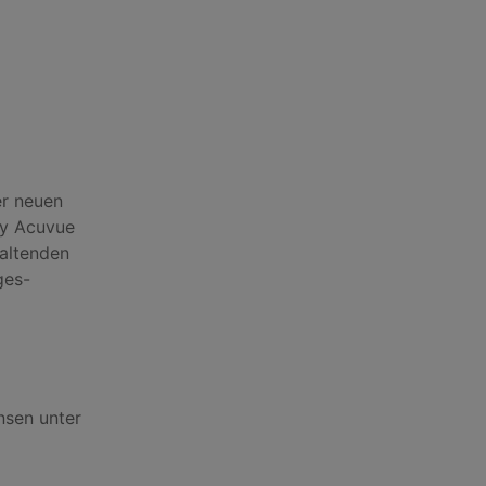
er neuen
ay Acuvue
haltenden
ges-
nsen unter