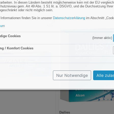
tegorie Kontaktlinsen
rarbeiten. In diesen Ländern besteht möglicherweise kein mit der EU vergleic
hutzniveau gem. Art 49 Abs. 1 S1 lit. a. DSGVO, und die Durchsetzung Ihrer
ngeschränkt oder nicht möglich sein.
 Informationen finden Sie in unserer
Datenschutzerklärung
im Abschnitt „Cook
sum
dige Cookies
(Immer aktiv)
ng / Komfort Cookies
Aktiv
Nur Notwendige
Alle zula
Dailies