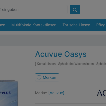
sen
Multifokale Kontaktlinsen
Torische Linsen
Pfleg
Acuvue Oasys
Kontaktlinsen
|
Sphärische Wochenlinsen
|
Sphäri
Merken
Mark
Acuv
Marke:
[Acuvue]