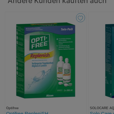
Andere Kunden kauften auch
Optifree
SOLOCARE A
Optifree RepleniSH
Solo Care