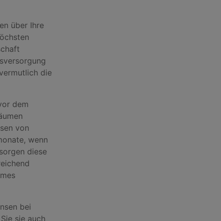
en über Ihre
höchsten
chaft
itsversorgung
vermutlich die
 vor dem
Räumen
nsen von
monate, wenn
rsorgen diese
reichend
hmes
insen bei
Sie sie auch