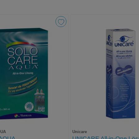
QUA
Unicare
 AQUA
UNICARE All-in-One Lö