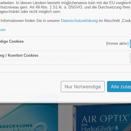
rarbeiten. In diesen Ländern besteht möglicherweise kein mit der EU vergleic
hutzniveau gem. Art 49 Abs. 1 S1 lit. a. DSGVO, und die Durchsetzung Ihrer
ngeschränkt oder nicht möglich sein.
 Informationen finden Sie in unserer
Datenschutzerklärung
im Abschnitt „Cook
sum
dige Cookies
(Immer aktiv)
tegorie Kontaktlinsen
ng / Komfort Cookies
Aktiv
Nur Notwendige
Alle zula