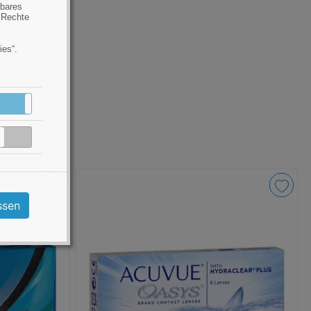
hbares
 Rechte
ies“.
Aktiv
Inaktiv
Inaktiv
ssen