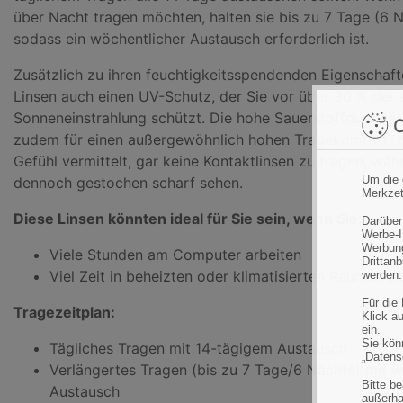
über Nacht tragen möchten, halten sie bis zu 7 Tage (6 
sodass ein wöchentlicher Austausch erforderlich ist.
Zusätzlich zu ihren feuchtigkeitsspendenden Eigenschaft
Linsen auch einen UV-Schutz, der Sie vor über 90 % der 
Sonneneinstrahlung schützt. Die hohe Sauerstoffdurchläs
C
zudem für einen außergewöhnlich hohen Tragekomfort, d
Gefühl vermittelt, gar keine Kontaktlinsen zu tragen, wäh
Um die 
dennoch gestochen scharf sehen.
Merkzet
Diese Linsen könnten ideal für Sie sein, wenn Sie:
Darüber
Werbe-I
Werbung
Viele Stunden am Computer arbeiten
Drittan
Viel Zeit in beheizten oder klimatisierten Räumen v
werden.
Für die
Tragezeitplan:
Klick au
ein.
Sie könn
Tägliches Tragen mit 14-tägigem Austausch
„Datens
Verlängertes Tragen (bis zu 7 Tage/6 Nächte) mit 
Bitte b
Austausch
außerha