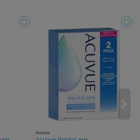
Acuvue
sung
Acuvue RevitaLens