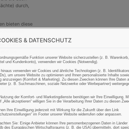
Nächte) durch,
en bieten diese
schädlichen
sigkeit sorgt
OOKIES & DATENSCHUTZ
er Ihnen das
rend Sie
ordnungsgemäße Funktion unserer Website sicherzustellen (z. B. Warenkorb,
tel und Kundenkonto), verwenden wir Cookies (Notwendig).
 hinaus verwenden wir Cookies und ähnliche Technologien (z. B. Identifikator
Ds), um unsere Website zu optimieren und Ihnen personalisierte Inhalte sowi
 anzuzeigen (Komfort & Marketing). Zu diesen Zwecken können Ihre Daten 
bieter (z. B. Suchmaschinen, soziale Netzwerke oder Werbepartner) weitergeg
erbringen
 Nutzung der Komfort- und Marketingdienste benötigen wir Ihre Einwilligung. M
f „Alle akzeptieren“ willigen Sie in die Verarbeitung Ihrer Daten zu diesen Zw
en Ihre Einwilligung jederzeit mit Wirkung für die Zukunft über den Link
chutzeinstellungen“ im Footer unserer Website widerrufen oder anpassen.
wöchentlichem
eachten Sie: Einige Anbieter können Ihre personenbezogenen Daten in Länder
lb des Europäischen Wirtschaftsraums (z. B. die USA) übermitteln, dort spei