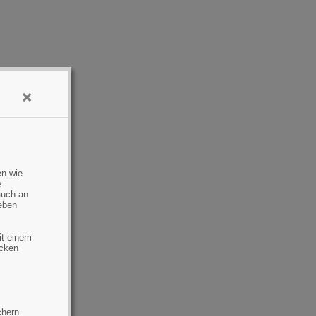
×
en wie
e
auch an
eben
it einem
ecken
chern