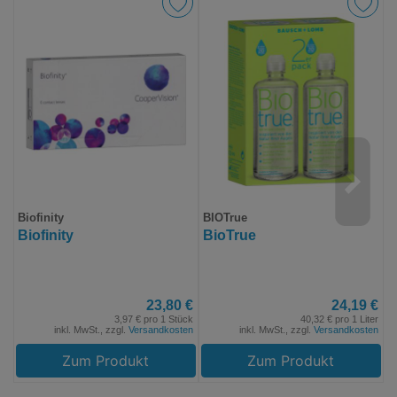
Biofinity
BIOTrue
S
Biofinity
BioTrue
C
A
23,80 €
24,19 €
3,97 € pro 1 Stück
40,32 € pro 1 Liter
inkl. MwSt., zzgl.
Versandkosten
inkl. MwSt., zzgl.
Versandkosten
Zum Produkt
Zum Produkt