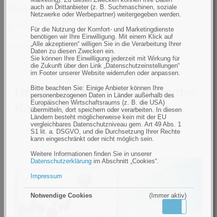
Sicherheitshinweise:
auch an Drittanbieter (z. B. Suchmaschinen, soziale
Netzwerke oder Werbepartner) weitergegeben werden.
PI01051_EU_Soft_Contact_Lenses.pdf
Für die Nutzung der Komfort- und Marketingdienste
benötigen wir Ihre Einwilligung. Mit einem Klick auf
„Alle akzeptieren“ willigen Sie in die Verarbeitung Ihrer
Gebrauchsanweisungen
Daten zu diesen Zwecken ein.
Sie können Ihre Einwilligung jederzeit mit Wirkung für
die Zukunft über den Link „Datenschutzeinstellungen“
im Footer unserer Website widerrufen oder anpassen.
Unsere Empfehlungen in der
Bitte beachten Sie: Einige Anbieter können Ihre
personenbezogenen Daten in Länder außerhalb des
Europäischen Wirtschaftsraums (z. B. die USA)
Kategorie Kontaktlinsen
übermitteln, dort speichern oder verarbeiten. In diesen
Ländern besteht möglicherweise kein mit der EU
vergleichbares Datenschutzniveau gem. Art 49 Abs. 1
S1 lit. a. DSGVO, und die Durchsetzung Ihrer Rechte
kann eingeschränkt oder nicht möglich sein.
Weitere Informationen finden Sie in unserer
Datenschutzerklärung
im Abschnitt „Cookies“.
Impressum
Notwendige Cookies
(Immer aktiv)
Aktiv
Inaktiv