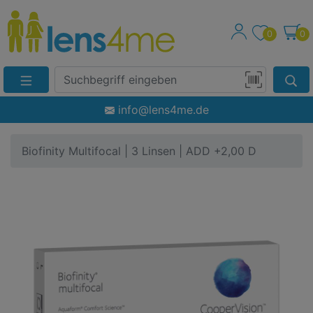
0
0
Suche
Eingabefeld
Produktsuche
info@lens4me.de
per
Barcode-
Biofinity Multifocal | 3 Linsen | ADD +2,00 D
Scan