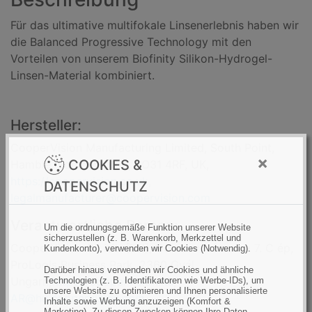
a
Für das ultimative multifokale Linsenerlebnis haben wir
h
die Balanced Progressive Technology mit den
l
Vorteilen von unserem Biofinity Silikon-Hydrogel-
:
Linsen-Material kombiniert.
Hersteller:
CooperVision Manufacturing Limited, South Point,
×
COOKIES &
Hamble, Southampton, SO31 4RF, UK,
https://coopervision.co.uk
,
DATENSCHUTZ
legalmanufacturer@coopervision.com
Verantwortliche Person:
Um die ordnungsgemäße Funktion unserer Website
sicherzustellen (z. B. Warenkorb, Merkzettel und
CooperVision CL Kft. [EN], Gorcsev Iván utca 7. C ép,
Kundenkonto), verwenden wir Cookies (Notwendig).
ProLogis Business Park, 2360 Gyál,
Darüber hinaus verwenden wir Cookies und ähnliche
Ungarn,
https://coopervision.hu
,
Technologien (z. B. Identifikatoren wie Werbe-IDs), um
unsere Website zu optimieren und Ihnen personalisierte
AR@hu.coopervision.com
Inhalte sowie Werbung anzuzeigen (Komfort &
Marketing). Zu diesen Zwecken können Ihre Daten