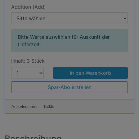
Addition (Add)
Bitte Werte auswählen für Auskunft der
Lieferzeit.
Inhalt: 3 Stück
P
r
o
Spar-Abo erstellen
d
u
Artikelnummer:
lb33d
k
t
a
n
Beschreibung
z