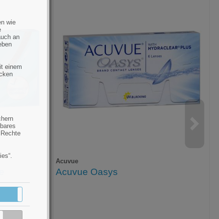
en wie
e
auch an
eben
it einem
ecken
chern
hbares
 Rechte
ies“.
Acuvue
de
Acuvue Oasys
Aktiv
Inaktiv
Inaktiv