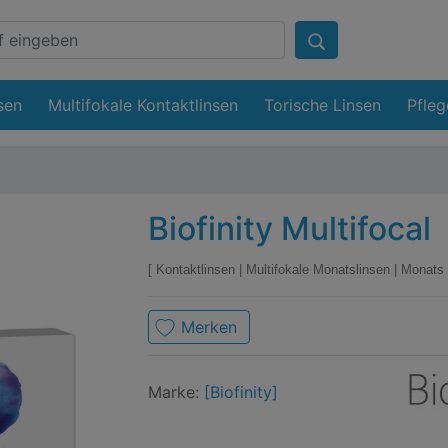
sen
Multifokale Kontaktlinsen
Torische Linsen
Pfleg
Biofinity Multifocal
Kontaktlinsen
|
Multifokale Monatslinsen
|
Monats 
Merken
Mark
Biofi
Marke:
[Biofinity]