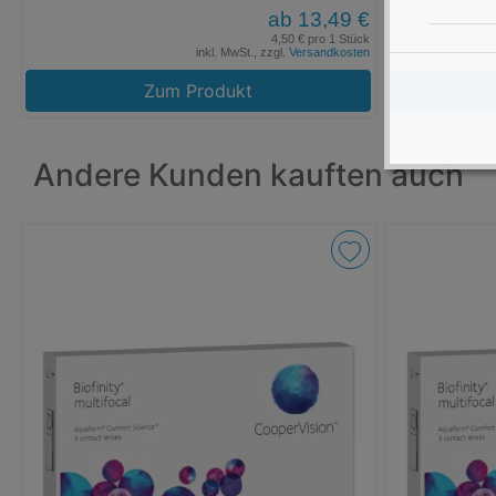
ab 13,49 €
4,50 € pro 1 Stück
inkl. MwSt., zzgl.
Versandkosten
Zum Produkt
Andere Kunden kauften auch