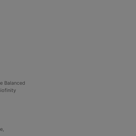
ie Balanced
ofinity
e,