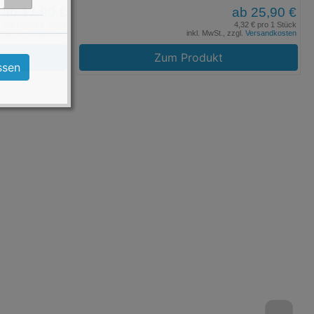
ab 17,90 €
ab 25,90 €
5,97 € pro 1 Stück
4,32 € pro 1 Stück
zzgl.
Versandkosten
inkl. MwSt., zzgl.
Versandkosten
Zum Produkt
ssen