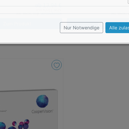
ab 13,94 €
4,65 € pro 1 Stück
inkl. MwSt., zzgl.
Versandkosten
inkl. MwSt., 
Zum Produkt
Zum Produkt
Nur Notwendige
Alle zula