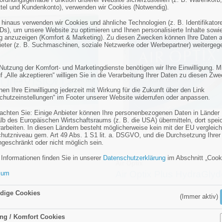
tel und Kundenkonto), verwenden wir Cookies (Notwendig).
 hinaus verwenden wir Cookies und ähnliche Technologien (z. B. Identifikator
Ds), um unsere Website zu optimieren und Ihnen personalisierte Inhalte sowi
 anzuzeigen (Komfort & Marketing). Zu diesen Zwecken können Ihre Daten 
bieter (z. B. Suchmaschinen, soziale Netzwerke oder Werbepartner) weitergeg
 Nutzung der Komfort- und Marketingdienste benötigen wir Ihre Einwilligung. M
f „Alle akzeptieren“ willigen Sie in die Verarbeitung Ihrer Daten zu diesen Zw
en Ihre Einwilligung jederzeit mit Wirkung für die Zukunft über den Link
chutzeinstellungen“ im Footer unserer Website widerrufen oder anpassen.
eachten Sie: Einige Anbieter können Ihre personenbezogenen Daten in Länder
lb des Europäischen Wirtschaftsraums (z. B. die USA) übermitteln, dort spei
rarbeiten. In diesen Ländern besteht möglicherweise kein mit der EU vergleic
hutzniveau gem. Art 49 Abs. 1 S1 lit. a. DSGVO, und die Durchsetzung Ihrer
ngeschränkt oder nicht möglich sein.
 Informationen finden Sie in unserer
Datenschutzerklärung
im Abschnitt „Cook
Air Optix
n 2
Air Optix Plus HydraGly
sum
dige Cookies
(Immer aktiv)
ng / Komfort Cookies
Aktiv