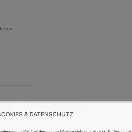
oLogis
u
,
tegorie Kontaktlinsen
OOKIES & DATENSCHUTZ
ordnungsgemäße Funktion unserer Website sicherzustellen (z. B. Warenkorb,