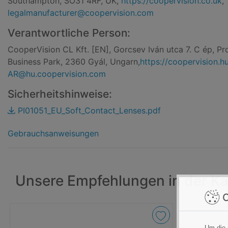
Southampton, SO31 4RF, UK,
https://coopervision.co.uk
,
legalmanufacturer@coopervision.com
Verantwortliche Person:
CooperVision CL Kft. [EN], Gorcsev Iván utca 7. C ép, Pr
Business Park, 2360 Gyál, Ungarn,
https://coopervision.h
AR@hu.coopervision.com
Sicherheitshinweise:
PI01051_EU_Soft_Contact_Lenses.pdf
Gebrauchsanweisungen
Unsere Empfehlungen in der Ka
C
Um die 