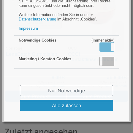
S1 lit. a. DSGVO, und die Durchsetzung Ihrer Rechte
kann eingeschränkt oder nicht möglich sein.
Weitere Informationen finden Sie in unserer
Datenschutzerklärung
im Abschnitt „Cookies“.
Impressum
Notwendige Cookies
(Immer aktiv)
Aktiv
Inaktiv
Sonstige
OCCI
S
LensCatch Gummisieb
OCCI
M
Marketing / Komfort Cookies
Kontaktlinsenbehälter
Aktiv
Inaktiv
8,09 €
ab 8,09 €
8,09 € pro 1 Stück
8,09 € pro 1 Stück
inkl. MwSt., zzgl.
Versandkosten
inkl. MwSt., zzgl.
Versandkosten
Nur Notwendige
Zum Produkt
Zum Produkt
Alle zulassen
Zuletzt angesehen