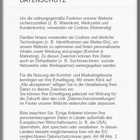
a
n
Beschreibung
z
Um die ordnungsgemäße Funktion unserer Website
sicherzustellen (z. B. Warenkorb, Merkzettel und
a
Kundenkonto), verwenden wir Cookies (Notwendig).
Zum sicheren Aufsetzen und Absetzen von weichen
h
Darüber hinaus verwenden wir Cookies und ähnliche
Linsen. In einem Röhrchen verpackt. Das Produkt kann
l
Technologien (z. B. Identifikatoren wie Werbe-IDs), um
in Farbe oder Form von der Abbildung abweichen.
unsere Website zu optimieren und Ihnen personalisierte
:
Inhalte sowie Werbung anzuzeigen (Komfort &
Marketing). Zu diesen Zwecken können Ihre Daten
auch an Drittanbieter (z. B. Suchmaschinen, soziale
Netzwerke oder Werbepartner) weitergegeben werden.
Für die Nutzung der Komfort- und Marketingdienste
benötigen wir Ihre Einwilligung. Mit einem Klick auf
Unsere Empfehlungen in der
„Alle akzeptieren“ willigen Sie in die Verarbeitung Ihrer
Daten zu diesen Zwecken ein.
Kategorie Zubehör
Sie können Ihre Einwilligung jederzeit mit Wirkung für
die Zukunft über den Link „Datenschutzeinstellungen“
im Footer unserer Website widerrufen oder anpassen.
Bitte beachten Sie: Einige Anbieter können Ihre
personenbezogenen Daten in Länder außerhalb des
Europäischen Wirtschaftsraums (z. B. die USA)
übermitteln, dort speichern oder verarbeiten. In diesen
Ländern besteht möglicherweise kein mit der EU
vergleichbares Datenschutzniveau gem. Art 49 Abs. 1