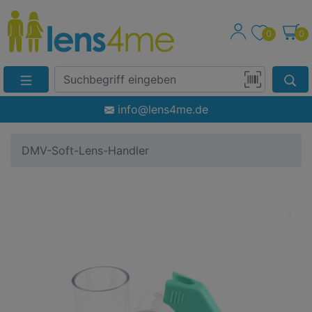
0
0
Suche
Eingabefeld
Produktsuche
info@lens4me.de
per
Barcode-
DMV-Soft-Lens-Handler
Scan