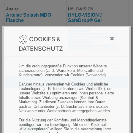
Artelac
HYLO-VISION
Artelac Splash MDO
HYLO-VISION®
Flasche
SafeDrop® Gel
★ Premium
ohne Konservierungs­stoffe
×
COOKIES &
mit Hyaluron
DATENSCHUTZ
Benetzungs­fähigkeit:
12,64 €
12,59 €
Um die ordnungsgemäße Funktion unserer Website
1.264,00 € pro 1 Liter
1,26 € pro 1ml
sicherzustellen (z. B. Warenkorb, Merkzettel und
inkl. MwSt., zzgl.
Versandkosten
inkl. MwSt., zzgl.
Versandkosten
Kundenkonto), verwenden wir Cookies (Notwendig).
Zum Produkt
Zum Produkt
Darüber hinaus verwenden wir Cookies und ähnliche
Technologien (z. B. Identifikatoren wie Werbe-IDs), um
unsere Website zu optimieren und Ihnen personalisierte
Inhalte sowie Werbung anzuzeigen (Komfort &
Marketing). Zu diesen Zwecken können Ihre Daten
auch an Drittanbieter (z. B. Suchmaschinen, soziale
Netzwerke oder Werbepartner) weitergegeben werden.
Für die Nutzung der Komfort- und Marketingdienste
benötigen wir Ihre Einwilligung. Mit einem Klick auf
„Alle akzeptieren“ willigen Sie in die Verarbeitung Ihrer