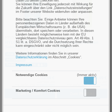
Daten zu diesen Zwecken ein.
Sie können Ihre Einwilligung jederzeit mit Wirkung für
die Zukunft über den Link „Datenschutzeinstellungen“
im Footer unserer Website widerrufen oder anpassen.
Bitte beachten Sie: Einige Anbieter können Ihre
personenbezogenen Daten in Länder außerhalb des
Europäischen Wirtschaftsraums (z. B. die USA)
übermitteln, dort speichern oder verarbeiten. In diesen
Ländern besteht möglicherweise kein mit der EU
HYLO-VISION
BIOTrue
vergleichbares Datenschutzniveau gem. Art 49 Abs. 1
S1 lit. a. DSGVO, und die Durchsetzung Ihrer Rechte
HYLO-VISION®
Biotrue Augentropfen
kann eingeschränkt oder nicht möglich sein.
SafeDrop® Plus
Flasche
Weitere Informationen finden Sie in unserer
ohne Konservierungs­stoffe
Datenschutzerklärung
im Abschnitt „Cookies“.
mit Hyaluron
Impressum
Benetzungs­fähigkeit:
Notwendige Cookies
(Immer aktiv)
12,59 €
10,99 €
Aktiv
Inaktiv
1,26 € pro 1ml
1.099,00 € pro 1 Liter
inkl. MwSt., zzgl.
Versandkosten
inkl. MwSt., zzgl.
Versandkosten
Marketing / Komfort Cookies
Aktiv
Inaktiv
Zum Produkt
Zum Produkt