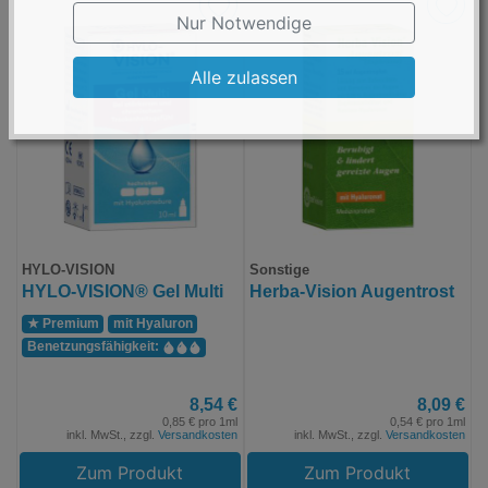
Nur Notwendige
Alle zulassen
HYLO-VISION
Sonstige
HYLO-VISION® Gel Multi
Herba-Vision Augentrost
★ Premium
mit Hyaluron
Benetzungs­fähigkeit:
8,54 €
8,09 €
0,85 € pro 1ml
0,54 € pro 1ml
inkl. MwSt., zzgl.
Versandkosten
inkl. MwSt., zzgl.
Versandkosten
Zum Produkt
Zum Produkt