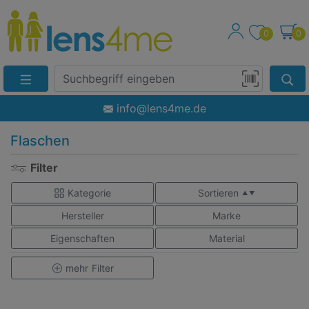
0
0
Suche
Eingabefeld
Produktsuche
info@lens4me.de
per
Barcode-
Flaschen
Scan
Filter
Kategorie
Sortieren
▲ ▼
Hersteller
Marke
Eigenschaften
Material
mehr
Filter