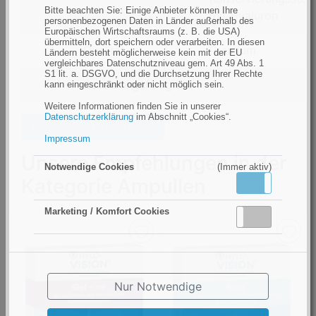
Bitte beachten Sie: Einige Anbieter können Ihre
Material
mit Hyaluron
personenbezogenen Daten in Länder außerhalb des
Europäischen Wirtschaftsraums (z. B. die USA)
übermitteln, dort speichern oder verarbeiten. In diesen
filtern
Qualität
Premium
Ländern besteht möglicherweise kein mit der EU
vergleichbares Datenschutzniveau gem. Art 49 Abs. 1
nach
S1 lit. a. DSGVO, und die Durchsetzung Ihrer Rechte
Qualität
filtern
Benetzungsfähigkeit
3
kann eingeschränkt oder nicht möglich sein.
nach
Weitere Informationen finden Sie in unserer
Benetzungsfähigkeit
Datenschutzerklärung
im Abschnitt „Cookies“.
Ähnliche Artikel suchen
Impressum
Unsere Empfehlungen in der
Notwendige Cookies
(Immer aktiv)
Kategorie Ampullen
Aktiv
Inaktiv
Marketing / Komfort Cookies
Aktiv
Inaktiv
Nur Notwendige