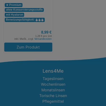
★ Premium
ohne Konservierungs­stoffe
mit Hyaluron
Benetzungs­fähigkeit:
8,99 €
1,28 € pro 1ml
inkl. MwSt., zzgl.
Versandkosten
Zum Produkt
Lens4Me
Tageslinsen
Wochenlinsen
Monatslinsen
Torische Linsen
Pflegemittel