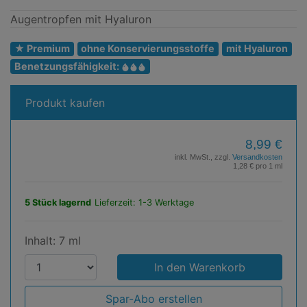
Augentropfen mit Hyaluron
★ Premium
ohne Konservierungsstoffe
mit Hyaluron
Benetzungsfähigkeit:
Produkt kaufen
8,99 €
inkl. MwSt., zzgl.
Versandkosten
1,28 € pro 1 ml
5 Stück lagernd
Lieferzeit: 1-3 Werktage
Inhalt: 7 ml
P
r
o
Spar-Abo erstellen