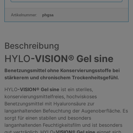
d
u
Artikelnummer:
phgsa
k
t
a
n
Beschreibung
z
a
HYLO
-VISION® Gel sine
h
l
Benetzungsmittel ohne Konservierungsstoffe bei
:
stärkerem und chronischem Trockenheitsgefühl.
HYLO
-VISION® Gel sine
ist ein steriles,
konservierungsmittelfreies, hochviskoses
Benetzungsmittel mit Hyaluronsäure zur
langanhaltenden Befeuchtung der Augenoberfläche. Es
sorgt für einen stabilen und besonders
langanhaltenden Feuchtigkeitsfilm und ist besonders
gut verträglich. HYLO
-VISION® Gel sine
eignet sich