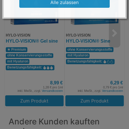
Alle zulassen
HYLO-VISION
HYLO-VISION
HYLO-VISION® Gel sine
HYLO-VISION® Sine
★ Premium
ohne Konservierungs­stoffe
ohne Konservierungs­stoffe
mit Hyaluron
mit Hyaluron
Benetzungs­fähigkeit:
Benetzungs­fähigkeit:
8,99 €
6,29 €
1,28 € pro 1ml
0,79 € pro 1ml
inkl. MwSt., zzgl.
Versandkosten
inkl. MwSt., zzgl.
Versandkosten
Zum Produkt
Zum Produkt
Andere Kunden kauften