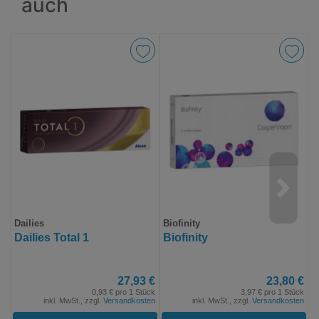
auch
Dailies
Biofinity
A
Dailies Total 1
Biofinity
A
27,93 €
23,80 €
0,93 € pro 1 Stück
3,97 € pro 1 Stück
inkl. MwSt., zzgl.
Versandkosten
inkl. MwSt., zzgl.
Versandkosten