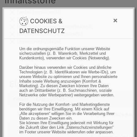
Inhaltsstoffe
Natriumhyaluronat
×
Natriumchlorid
COOKIES &
Natriummonohydrogenphosphat
DATENSCHUTZ
Natriumdihydrogenphosphat
gereinigtes Wasser
Um die ordnungsgemäße Funktion unserer Website
sicherzustellen (z. B. Warenkorb, Merkzettel und
Kundenkonto), verwenden wir Cookies (Notwendig).
Darüber hinaus verwenden wir Cookies und ähnliche
Technologien (z. B. Identifikatoren wie Werbe-IDs), um
unsere Website zu optimieren und Ihnen personalisierte
Eigenschaften
Inhalte sowie Werbung anzuzeigen (Komfort &
Marketing). Zu diesen Zwecken können Ihre Daten
auch an Drittanbieter (z. B. Suchmaschinen, soziale
Netzwerke oder Werbepartner) weitergegeben werden.
Filtern
Eigenschaft
Für die Nutzung der Komfort- und Marketingdienste
benötigen wir Ihre Einwilligung. Mit einem Klick auf
filtern
Eigenschaften
für trockenere Aug
„Alle akzeptieren“ willigen Sie in die Verarbeitung Ihrer
Daten zu diesen Zwecken ein.
nach
Sie können Ihre Einwilligung jederzeit mit Wirkung für
die Zukunft über den Link „Datenschutzeinstellungen“
Eigenschaften
filtern
Material
ohne
im Footer unserer Website widerrufen oder anpassen.
nach
Konservierungsstoff