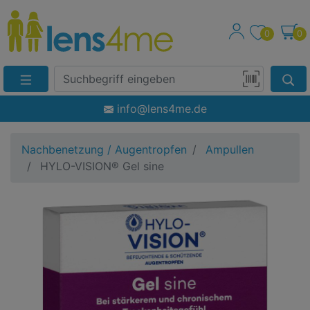
0
0
Suche
Eingabefeld
Produktsuche
info@lens4me.de
per
Barcode-
Nachbenetzung / Augentropfen
Scan
Ampullen
HYLO-VISION® Gel sine