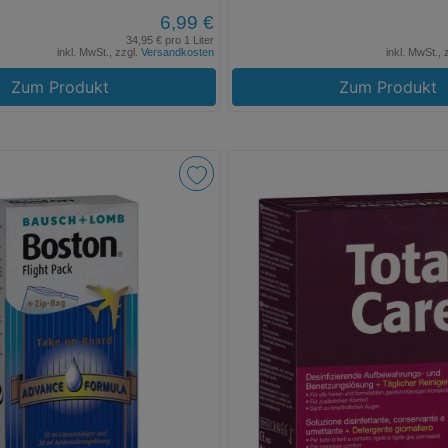
6,99 €
34,95 € pro 1 Liter
inkl. MwSt., zzgl.
Versandkosten
inkl. MwSt., 
Zum Produkt
Zum Produkt