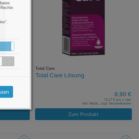
hbares
 Rechte
ies“.
Aktiv
Inaktiv
Inaktiv
Total Care
Total Care Lösung
ssen
10,34 €
8,90 €
86,17 € pro 1 Liter
74,17 € pro 1 Liter
zzgl.
Versandkosten
inkl. MwSt., zzgl.
Versandkosten
Zum Produkt