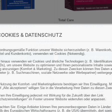
Total Care
ance Flightpack
Total Care Twin Pack
OOKIES & DATENSCHUTZ
10,79 €
269,75 € pro 1 Liter
inkl. MwSt., zzgl.
Versandkosten
inkl. MwSt., 
ordnungsgemäße Funktion unserer Website sicherzustellen (z. B. Warenkorb,
tel und Kundenkonto), verwenden wir Cookies (Notwendig).
Zum Produkt
Zum Produkt
 hinaus verwenden wir Cookies und ähnliche Technologien (z. B. Identifikator
Ds), um unsere Website zu optimieren und Ihnen personalisierte Inhalte sowi
 anzuzeigen (Komfort & Marketing). Zu diesen Zwecken können Ihre Daten 
bieter (z. B. Suchmaschinen, soziale Netzwerke oder Werbepartner) weitergeg
 Nutzung der Komfort- und Marketingdienste benötigen wir Ihre Einwilligung. M
f „Alle akzeptieren“ willigen Sie in die Verarbeitung Ihrer Daten zu diesen Zw
en Ihre Einwilligung jederzeit mit Wirkung für die Zukunft über den Link
chutzeinstellungen“ im Footer unserer Website widerrufen oder anpassen.
eachten Sie: Einige Anbieter können Ihre personenbezogenen Daten in Länder
lb des Europäischen Wirtschaftsraums (z. B. die USA) übermitteln, dort spei