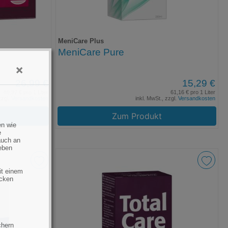
MeniCare Plus
MeniCare Pure
×
26,99 €
15,29 €
89,97 € pro 1 Liter
61,16 € pro 1 Liter
zzgl.
Versandkosten
inkl. MwSt., zzgl.
Versandkosten
Zum Produkt
en wie
e
auch an
eben
it einem
ecken
chern