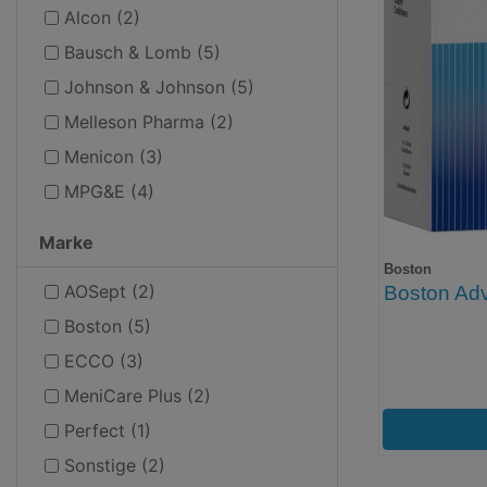
Alcon (2)
Bausch & Lomb (5)
Johnson & Johnson (5)
Melleson Pharma (2)
Menicon (3)
MPG&E (4)
Marke
Boston
AOSept (2)
Boston Adv
Boston (5)
ECCO (3)
MeniCare Plus (2)
Perfect (1)
Sonstige (2)