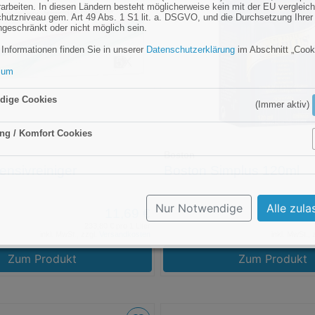
rarbeiten. In diesen Ländern besteht möglicherweise kein mit der EU vergleic
hutzniveau gem. Art 49 Abs. 1 S1 lit. a. DSGVO, und die Durchsetzung Ihrer
ngeschränkt oder nicht möglich sein.
 Informationen finden Sie in unserer
Datenschutzerklärung
im Abschnitt „Cook
sum
dige Cookies
(Immer aktiv)
ng / Komfort Cookies
Aktiv
Boston
ensivreiniger
Boston Simplus 120ml
Nur Notwendige
Alle zula
11,69 €
233,80 € pro 1 Liter
inkl. MwSt., zzgl.
Versandkosten
inkl. MwSt., 
Zum Produkt
Zum Produkt