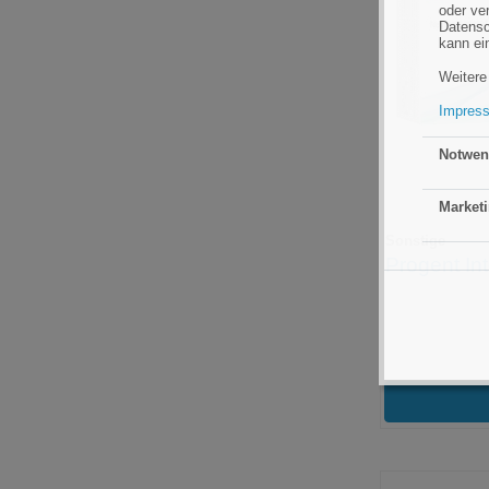
oder ve
Datensc
kann ei
Weitere
Impres
Notwen
Marketi
Sonstige
Progent Int