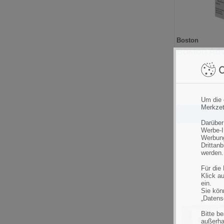
Boston
Boston Adv
C
Um die 
Merkzet
Darüber
Werbe-I
Werbung
Drittan
werden.
Für die
Klick au
ein.
Sie könn
„Datens
Bitte b
außerha