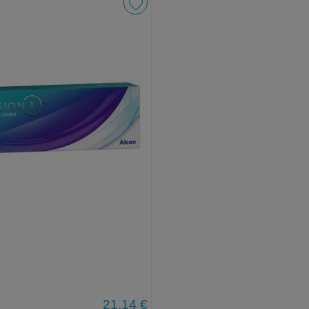
1
21,14 €