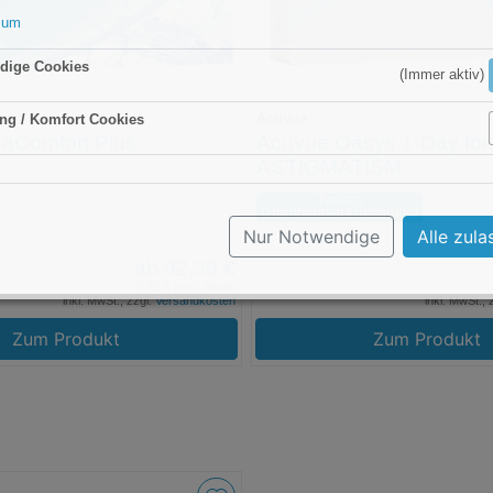
sum
dige Cookies
(Immer aktiv)
Acuvue
ng / Komfort Cookies
Aktiv
uaComfort Plus
Acuvue Oasys 1-Day for
ASTIGMATISM
Torisch
(Hornhaut­verkrümmung)
Nur Notwendige
Alle zula
ab 92,39 €
0,51 € pro 1 Stück
inkl. MwSt., zzgl.
Versandkosten
inkl. MwSt., 
Zum Produkt
Zum Produkt