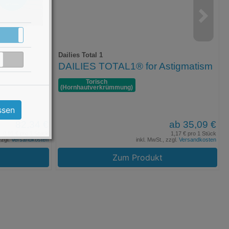
Aktiv
Inaktiv
Dailies Total 1
Inaktiv
DAILIES TOTAL1® for Astigmatism
Torisch
(Hornhaut­verkrümmung)
ssen
82,34 €
ab 35,09 €
0,91 € pro 1 Stück
1,17 € pro 1 Stück
zzgl.
Versandkosten
inkl. MwSt., zzgl.
Versandkosten
Zum Produkt