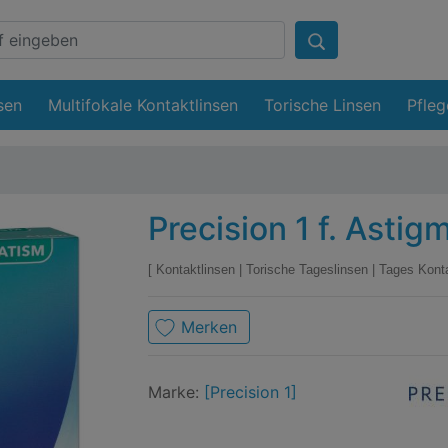
sen
Multifokale Kontaktlinsen
Torische Linsen
Pfleg
Precision 1 f. Astig
Kontaktlinsen
|
Torische Tageslinsen
|
Tages Kont
Merken
Mark
Preci
Marke:
[Precision 1]
1