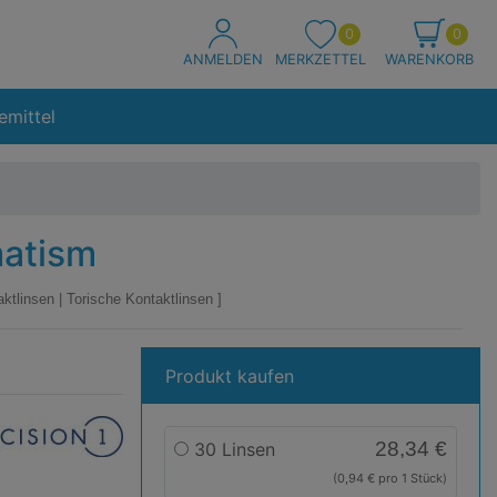
0
0
ANMELDEN
MERKZETTEL
WARENKORB
emittel
matism
aktlinsen
|
Torische Kontaktlinsen
Produkt kaufen
e
sion
28,34 €
30 Linsen
(0,94 € pro 1 Stück)