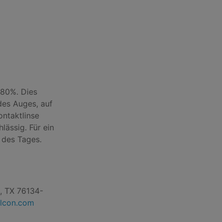
 80%. Dies
des Auges, auf
ontaktlinse
lässig. Für ein
 des Tages.
h, TX 76134-
alcon.com