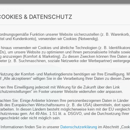
Sint-Amands,
OOKIES & DATENSCHUTZ
con.com
ordnungsgemäße Funktion unserer Website sicherzustellen (z. B. Warenkorb,
tegorie Kontaktlinsen
tel und Kundenkonto), verwenden wir Cookies (Notwendig).
 hinaus verwenden wir Cookies und ähnliche Technologien (z. B. Identifikator
Ds), um unsere Website zu optimieren und Ihnen personalisierte Inhalte sowi
 anzuzeigen (Komfort & Marketing). Zu diesen Zwecken können Ihre Daten 
bieter (z. B. Suchmaschinen, soziale Netzwerke oder Werbepartner) weitergeg
 Nutzung der Komfort- und Marketingdienste benötigen wir Ihre Einwilligung. M
f „Alle akzeptieren“ willigen Sie in die Verarbeitung Ihrer Daten zu diesen Zw
en Ihre Einwilligung jederzeit mit Wirkung für die Zukunft über den Link
chutzeinstellungen“ im Footer unserer Website widerrufen oder anpassen.
eachten Sie: Einige Anbieter können Ihre personenbezogenen Daten in Länder
lb des Europäischen Wirtschaftsraums (z. B. die USA) übermitteln, dort spei
rarbeiten. In diesen Ländern besteht möglicherweise kein mit der EU vergleic
hutzniveau gem. Art 49 Abs. 1 S1 lit. a. DSGVO, und die Durchsetzung Ihrer
ngeschränkt oder nicht möglich sein.
 Informationen finden Sie in unserer
Datenschutzerklärung
im Abschnitt „Cook