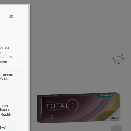
×
en wie
e
auch an
eben
it einem
ecken
chern
hbares
 Rechte
ies“.