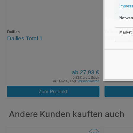
Impres
Notwen
Dailies
Dailies
Marketi
Dailies Total 1
Dailies Aq
ab 27,93 €
0,93 € pro 1 Stück
inkl. MwSt., zzgl.
Versandkosten
Zum Produkt
Andere Kunden kauften auch