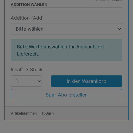
ADDITION WÄHLEN
Addition (Add)
Bitte Werte auswählen für Auskunft der
Lieferzeit.
Inhalt: 3 Stück
P
r
o
Spar-Abo erstellen
d
u
Artikelnummer:
lp3mh
k
t
a