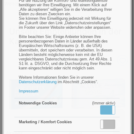
Für die Nutzung der Komfort- und Marketingdienste
Weitere Informationen unter
ifu.bausch.com
benötigen wir Ihre Einwilligung. Mit einem Klick auf
„Alle akzeptieren“ willigen Sie in die Verarbeitung Ihrer
Daten zu diesen Zwecken ein.
Sie können Ihre Einwilligung jederzeit mit Wirkung für
die Zukunft über den Link „Datenschutzeinstellungen“
im Footer unserer Website widerrufen oder anpassen.
Unsere Empfehlungen in der
Bitte beachten Sie: Einige Anbieter können Ihre
Kategorie Kontaktlinsen
personenbezogenen Daten in Länder außerhalb des
Europäischen Wirtschaftsraums (z. B. die USA)
übermitteln, dort speichern oder verarbeiten. In diesen
Ländern besteht möglicherweise kein mit der EU
vergleichbares Datenschutzniveau gem. Art 49 Abs. 1
S1 lit. a. DSGVO, und die Durchsetzung Ihrer Rechte
kann eingeschränkt oder nicht möglich sein.
Weitere Informationen finden Sie in unserer
Datenschutzerklärung
im Abschnitt „Cookies“.
Impressum
Notwendige Cookies
(Immer aktiv)
Aktiv
Inaktiv
Marketing / Komfort Cookies
Aktiv
Inaktiv
Air Optix
Acuvue
P