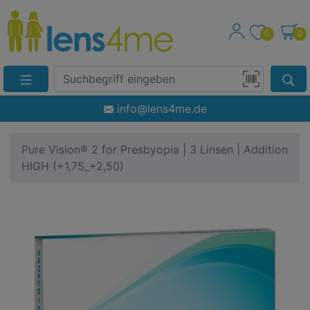
0
0
Suche
Eingabefeld
Produktsuche
info@lens4me.de
per
Barcode-
Pure Vision® 2 for Presbyopia | 3 Linsen | Addition
Scan
HIGH (+1,75_+2,50)