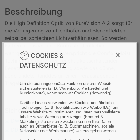
n
Beschreibung
z
a
Die High Definition Optik von PureVision ® 2 sorgt für
h
die Verringerung von Lichthöfen und Blendeffekten
l
selbst bei schlechten Lichtverhältnissen. So werden
:
Farben intensiver und Kontraste deutlicher
×
wahrgenommen. Zudem verspricht die ComfortMoist
COOKIES &
Technologie durch den feuchtigkeitserhaltenden
DATENSCHUTZ
Benetzer in der Blisterlösung sowie das dünne,
abgerundete Randdesign einen herausragenden
Tragekomfort.
Um die ordnungsgemäße Funktion unserer Website
sicherzustellen (z. B. Warenkorb, Merkzettel und
Kundenkonto), verwenden wir Cookies (Notwendig).
Darüber hinaus verwenden wir Cookies und ähnliche
Technologien (z. B. Identifikatoren wie Werbe-IDs), um
Sicherheitshinweise:
unsere Website zu optimieren und Ihnen personalisierte
Inhalte sowie Werbung anzuzeigen (Komfort &
DWEW-IFU.pdf
Marketing). Zu diesen Zwecken können Ihre Daten
auch an Drittanbieter (z. B. Suchmaschinen, soziale
DD-IFU.pdf
Netzwerke oder Werbepartner) weitergegeben werden.