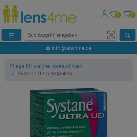
0
0
Suche
Eingabefeld
Produktsuche
info@lens4me.de
per
Barcode-
Pflege für weiche Kontaktlinsen
Scan
Systane Ultra Ampullen