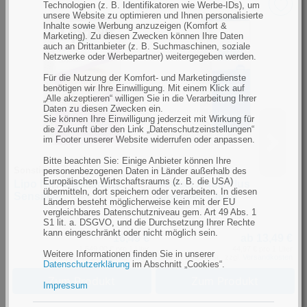
Technologien (z. B. Identifikatoren wie Werbe-IDs), um
unsere Website zu optimieren und Ihnen personalisierte
Inhalte sowie Werbung anzuzeigen (Komfort &
Marketing). Zu diesen Zwecken können Ihre Daten
auch an Drittanbieter (z. B. Suchmaschinen, soziale
Netzwerke oder Werbepartner) weitergegeben werden.
Für die Nutzung der Komfort- und Marketingdienste
benötigen wir Ihre Einwilligung. Mit einem Klick auf
„Alle akzeptieren“ willigen Sie in die Verarbeitung Ihrer
Daten zu diesen Zwecken ein.
Sie können Ihre Einwilligung jederzeit mit Wirkung für
die Zukunft über den Link „Datenschutzeinstellungen“
im Footer unserer Website widerrufen oder anpassen.
Bitte beachten Sie: Einige Anbieter können Ihre
Sonstige
Perfect
U
personenbezogenen Daten in Länder außerhalb des
Europäischen Wirtschaftsraums (z. B. die USA)
Lipo Nit Augenspray
Perfect Aqua Plus
U
übermitteln, dort speichern oder verarbeiten. In diesen
Sensitive
Intensive Clean
L
Ländern besteht möglicherweise kein mit der EU
vergleichbares Datenschutzniveau gem. Art 49 Abs. 1
S1 lit. a. DSGVO, und die Durchsetzung Ihrer Rechte
kann eingeschränkt oder nicht möglich sein.
16,49 €
ab 13,49 €
1.649,00 € pro 1 Liter
44,97 € pro 1 Liter
Weitere Informationen finden Sie in unserer
inkl. MwSt., zzgl.
Versandkosten
inkl. MwSt., zzgl.
Versandkosten
Datenschutzerklärung
im Abschnitt „Cookies“.
Zum Produkt
Zum Produkt
Impressum