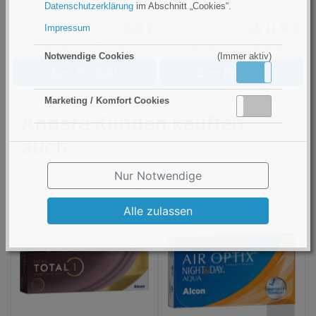
Datenschutzerklärung
im Abschnitt „Cookies“.
8,24 €
ab 11,50 €
Impressum
22,89 € pro 1 Liter
31,94 € pro 1 Liter
inkl. MwSt., zzgl.
Versandkosten
inkl. MwSt., zzgl.
Versandkosten
Notwendige Cookies
(Immer aktiv)
Zum Produkt
Zum Produkt
Aktiv
Inaktiv
Marketing / Komfort Cookies
Aktiv
Inaktiv
Andere Kunden kauften
auch
Nur Notwendige
Alle zulassen