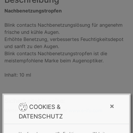
Nachbenetzungstropfen
Blink contacts Nachbenetzungslösung für angenehm
frische und kühle Augen.
Erhöhte Benetzung, verbessertes Feuchtigkeitsdepot
und sanft zu den Augen.
Blink contacts Nachbenetzungstropfen ist die
meistempfohlene Marke beim Augenoptiker.
Inhalt: 10 ml
Sicherheitshinweise:
×
COOKIES &
Weitere Informationen unter
www.e-ifu.com
DATENSCHUTZ