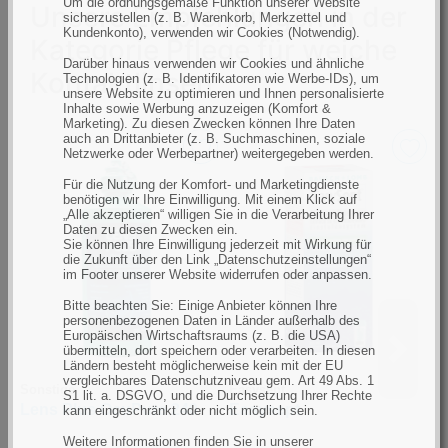
Um die ordnungsgemäße Funktion unserer Website
Unsere Empfehlungen in der
sicherzustellen (z. B. Warenkorb, Merkzettel und
Kundenkonto), verwenden wir Cookies (Notwendig).
Kategorie Pflege für weiche
Darüber hinaus verwenden wir Cookies und ähnliche
Kontaktlinsen
Technologien (z. B. Identifikatoren wie Werbe-IDs), um
unsere Website zu optimieren und Ihnen personalisierte
Inhalte sowie Werbung anzuzeigen (Komfort &
Marketing). Zu diesen Zwecken können Ihre Daten
auch an Drittanbieter (z. B. Suchmaschinen, soziale
Netzwerke oder Werbepartner) weitergegeben werden.
Für die Nutzung der Komfort- und Marketingdienste
benötigen wir Ihre Einwilligung. Mit einem Klick auf
„Alle akzeptieren“ willigen Sie in die Verarbeitung Ihrer
Daten zu diesen Zwecken ein.
Sie können Ihre Einwilligung jederzeit mit Wirkung für
die Zukunft über den Link „Datenschutzeinstellungen“
im Footer unserer Website widerrufen oder anpassen.
Bitte beachten Sie: Einige Anbieter können Ihre
personenbezogenen Daten in Länder außerhalb des
Europäischen Wirtschaftsraums (z. B. die USA)
übermitteln, dort speichern oder verarbeiten. In diesen
Ländern besteht möglicherweise kein mit der EU
vergleichbares Datenschutzniveau gem. Art 49 Abs. 1
Sonstige
Easysept
U
S1 lit. a. DSGVO, und die Durchsetzung Ihrer Rechte
Lens Plus OcuPure 240
Easysept
U
kann eingeschränkt oder nicht möglich sein.
d
Weitere Informationen finden Sie in unserer