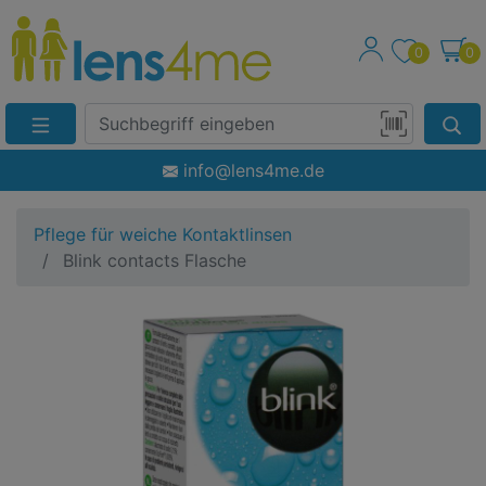
0
0
Suche
Eingabefeld
Produktsuche
info@lens4me.de
per
Barcode-
Pflege für weiche Kontaktlinsen
Scan
Blink contacts Flasche