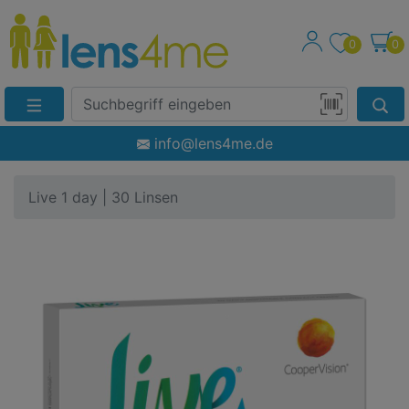
0
0
Suche
Eingabefeld
Produktsuche
info@lens4me.de
per
Barcode-
Live 1 day | 30 Linsen
Scan