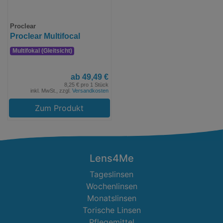
Proclear
Proclear Multifocal
Multifokal (Gleitsicht)
ab 49,49 €
8,25 € pro 1 Stück
inkl. MwSt., zzgl.
Versandkosten
Zum Produkt
Lens4Me
Tageslinsen
Wochenlinsen
Monatslinsen
Torische Linsen
Pflegemittel