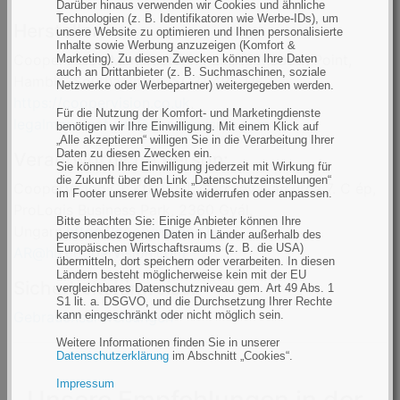
Darüber hinaus verwenden wir Cookies und ähnliche
Technologien (z. B. Identifikatoren wie Werbe-IDs), um
Hersteller:
unsere Website zu optimieren und Ihnen personalisierte
Inhalte sowie Werbung anzuzeigen (Komfort &
CooperVision Manufacturing Limited, South Point,
Marketing). Zu diesen Zwecken können Ihre Daten
auch an Drittanbieter (z. B. Suchmaschinen, soziale
Hamble, Southampton, SO31 4RF, UK,
Netzwerke oder Werbepartner) weitergegeben werden.
https://coopervision.co.uk
,
Für die Nutzung der Komfort- und Marketingdienste
legalmanufacturer@coopervision.com
benötigen wir Ihre Einwilligung. Mit einem Klick auf
„Alle akzeptieren“ willigen Sie in die Verarbeitung Ihrer
Daten zu diesen Zwecken ein.
Verantwortliche Person:
Sie können Ihre Einwilligung jederzeit mit Wirkung für
die Zukunft über den Link „Datenschutzeinstellungen“
CooperVision CL Kft. [EN], Gorcsev Iván utca 7. C ép,
im Footer unserer Website widerrufen oder anpassen.
ProLogis Business Park, 2360 Gyál,
Bitte beachten Sie: Einige Anbieter können Ihre
Ungarn,
https://coopervision.hu
,
personenbezogenen Daten in Länder außerhalb des
Europäischen Wirtschaftsraums (z. B. die USA)
AR@hu.coopervision.com
übermitteln, dort speichern oder verarbeiten. In diesen
Ländern besteht möglicherweise kein mit der EU
Sicherheitshinweise:
vergleichbares Datenschutzniveau gem. Art 49 Abs. 1
S1 lit. a. DSGVO, und die Durchsetzung Ihrer Rechte
kann eingeschränkt oder nicht möglich sein.
Gebrauchsanweisungen
Weitere Informationen finden Sie in unserer
Datenschutzerklärung
im Abschnitt „Cookies“.
Impressum