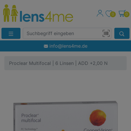
0
0
Suche
Eingabefeld
Produktsuche
info@lens4me.de
per
Barcode-
Proclear Multifocal | 6 Linsen | ADD +2,00 N
Scan