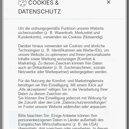
×
COOKIES &
Sicherheitshinweise:
DATENSCHUTZ
PI01051_EU_Soft_Contact_Lenses.pdf
Um die ordnungsgemäße Funktion unserer Website
Gebrauchsanweisungen
sicherzustellen (z. B. Warenkorb, Merkzettel und
Kundenkonto), verwenden wir Cookies (Notwendig).
Darüber hinaus verwenden wir Cookies und ähnliche
Technologien (z. B. Identifikatoren wie Werbe-IDs), um
unsere Website zu optimieren und Ihnen personalisierte
Unsere Empfehlungen in der
Inhalte sowie Werbung anzuzeigen (Komfort &
Marketing). Zu diesen Zwecken können Ihre Daten
Kategorie Kontaktlinsen
auch an Drittanbieter (z. B. Suchmaschinen, soziale
Netzwerke oder Werbepartner) weitergegeben werden.
Für die Nutzung der Komfort- und Marketingdienste
benötigen wir Ihre Einwilligung. Mit einem Klick auf
„Alle akzeptieren“ willigen Sie in die Verarbeitung Ihrer
Daten zu diesen Zwecken ein.
Sie können Ihre Einwilligung jederzeit mit Wirkung für
die Zukunft über den Link „Datenschutzeinstellungen“
im Footer unserer Website widerrufen oder anpassen.
Bitte beachten Sie: Einige Anbieter können Ihre
personenbezogenen Daten in Länder außerhalb des
Europäischen Wirtschaftsraums (z. B. die USA)
übermitteln, dort speichern oder verarbeiten. In diesen