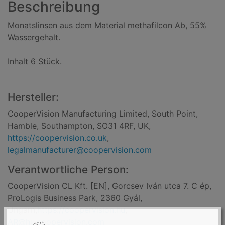
Beschreibung
Monatslinsen aus dem Material methafilcon Ab, 55%
Wassergehalt.
Inhalt 6 Stück.
Hersteller:
CooperVision Manufacturing Limited, South Point,
Hamble, Southampton, SO31 4RF, UK,
https://coopervision.co.uk
,
legalmanufacturer@coopervision.com
Verantwortliche Person:
CooperVision CL Kft. [EN], Gorcsev Iván utca 7. C ép,
ProLogis Business Park, 2360 Gyál,
Ungarn,
https://coopervision.hu
,
AR@hu.coopervision.com