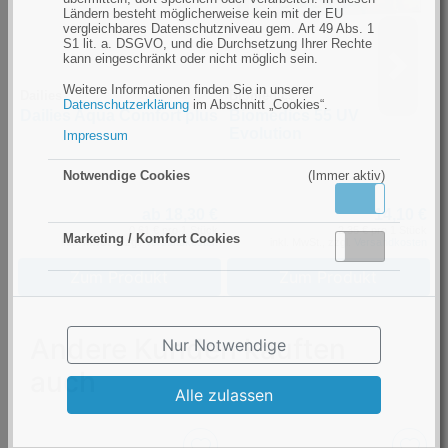
Ländern besteht möglicherweise kein mit der EU
vergleichbares Datenschutzniveau gem. Art 49 Abs. 1
S1 lit. a. DSGVO, und die Durchsetzung Ihrer Rechte
kann eingeschränkt oder nicht möglich sein.
Weitere Informationen finden Sie in unserer
Dailies
Biomedics
S
Datenschutzerklärung
im Abschnitt „Cookies“.
Dailies Aqua Comfort plus
Biomedics 55 UV
S
Evolution
Impressum
Notwendige Cookies
(Immer aktiv)
Aktiv
Inaktiv
ab 18,30 €
14,10 €
0,61 € pro 1 Stück
2,35 € pro 1 Stück
Marketing / Komfort Cookies
inkl. MwSt., zzgl.
Versandkosten
inkl. MwSt., zzgl.
Versandkosten
Aktiv
Inaktiv
Zum Produkt
Zum Produkt
Andere Kunden kauften
Nur Notwendige
auch
Alle zulassen