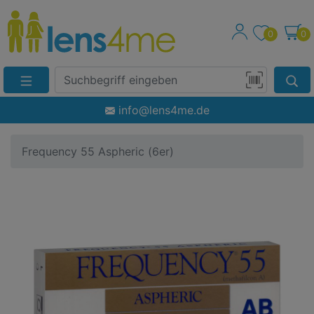
0
0
Suche
Eingabefeld
Produktsuche
info@lens4me.de
per
Barcode-
Frequency 55 Aspheric (6er)
Scan